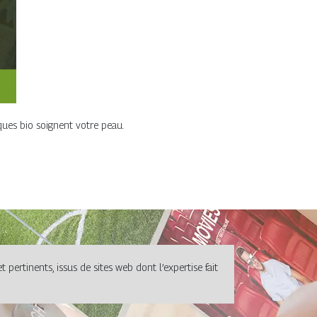
ques bio soignent votre peau.
pertinents, issus de sites web dont l’expertise fait